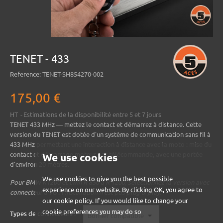
TENET - 433
Reference:
TENET-SH854270-002
175,00 €
HT
Estimations de la disponibilité entre 5 et 7 jours
TENET 433 MHz
— mettez le contact et démarrez à distance. Cette
version du TENET est dotée d'un système de communication sans fil à
433 MHz permettant une interaction à distance avec la moto : mise du
contact et démarrage moteur par télécommande, avec une portée
We use cookies
d'environ 20 mètres.
We use cookies to give you the best possible
Pour BMW K1200 et twin R 850 à R 1200, sélectionnez la version avec
experience on our website. By clicking OK, you agree to
connecteur à vis : l'installation n'est pas plug & play.
our cookie policy. If you would like to change your
cookie preferences you may do so
Types de connecteurs :