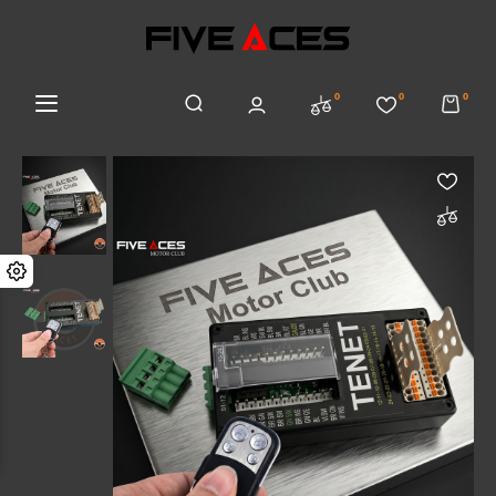
0
0
0