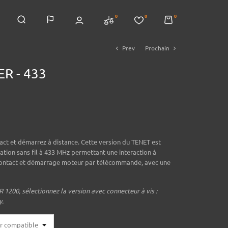
0
0
0
Prev
Prochain
chevron_left
chevron_right
R - 433
ct et démarrez à distance. Cette version du TENET est
ion sans fil à 433 MHz permettant une interaction à
 contact et démarrage moteur par télécommande, avec une
1200, sélectionnez la version avec connecteur à vis :
y.