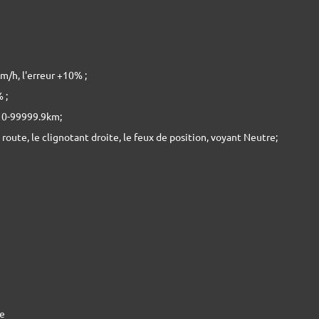
m/h, l'erreur +10% ;
 ;
e 0-99999.9km;
 route, le clignotant droite, le feux de position, voyant Neutre;
le