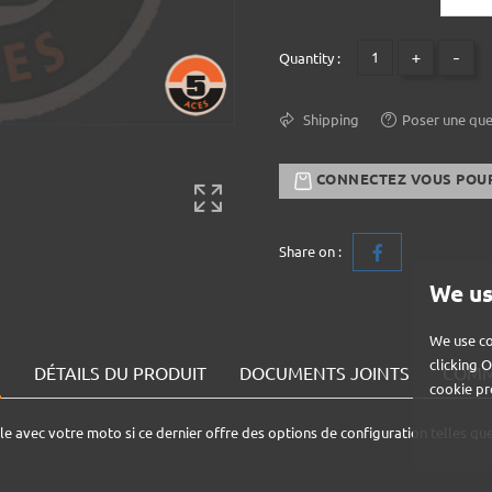
+
-
Quantity :
Shipping
Poser une que
CONNECTEZ VOUS POU
Share on :
We us
We use co
clicking 
N
DÉTAILS DU PRODUIT
DOCUMENTS JOINTS
COMME
cookie pr
 avec votre moto si ce dernier offre des options de configuration telles que 