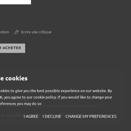
stion
Ecrire une critique
R ACHETER
e cookies
okies to give you the best possible experience on our website. By
OK, you agree to our cookie policy. If you would like to change your
NTAIRES (0)
eferences you may do so
la circonférence de la roue, le nombre d'impulsions et la
I AGREE
I DECLINE
CHANGE MY PREFERENCES