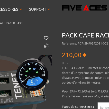


CESSOIRES
SUPPORT
AFE RACER - 433
PACK CAFE RACE
Reference:
PCR-SH90292031-002
210,00 €
HT
TENET 433 MHz
— mettez le conta
dotée d'un système de communicat
distance avec la moto : mise du
portée d'environ 20 mètres.
Pour BMW K1200 et twin R 850 à R 
l'installation n'est pas plug & pla
Types de connecteurs :