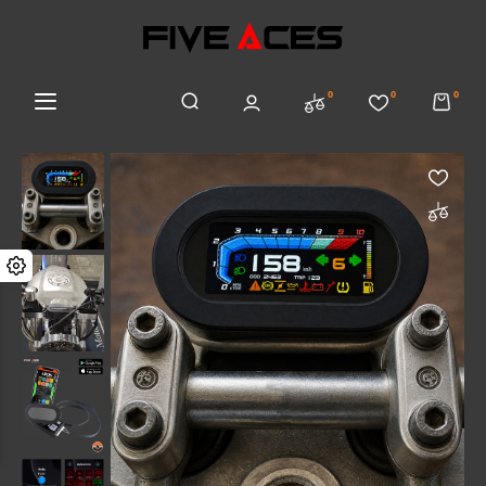
0
0
0