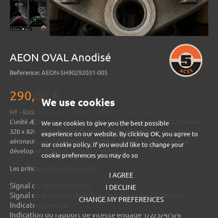
AEON OVAL Anodisé
Reference:
AEON-SH90292031-005
290,00 €
We use cookies
HT
Estimations de la disponibilité entre 5 et 7 jours
L'unité ÆON est couplée à un écran LCD rectangulaire de 3,2 pouces
We use cookies to give you the best possible
320 x 820 IPS encapsulé dans un boîtier en aluminium de qualité
experience on our website. By clicking OK, you agree to
aéronautique (métal non poli) usiné à partir de solide. « Produit
our cookie policy. If you would like to change your
développé, fabriqué, assemblé en France »
cookie preferences you may do so
Les principales fonctions sont:
I AGREE
Signal du régime moteur
I DECLINE
Signal de la vitesse depuis le capteur inductif de pont
CHANGE MY PREFERENCES
Indicateur neutre
Indication du rapport de vitesse engagé 1/2/3/4/5/6