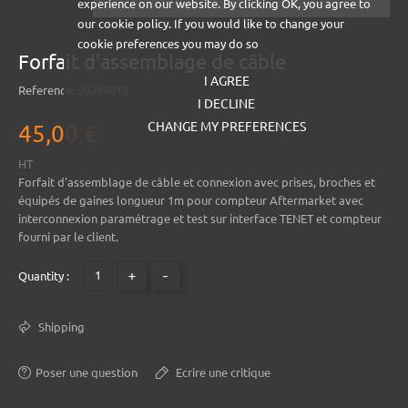
experience on our website. By clicking OK, you agree to
our cookie policy. If you would like to change your
cookie preferences you may do so
Forfait d'assemblage de câble
I AGREE
Reference:
20380013
I DECLINE
CHANGE MY PREFERENCES
45,00 €
HT
Forfait d'assemblage de câble et connexion avec prises, broches et
équipés de gaines longueur 1m pour compteur Aftermarket avec
interconnexion paramétrage et test sur interface TENET et compteur
fourni par le client.
+
-
Quantity :
Shipping
Poser une question
Ecrire une critique