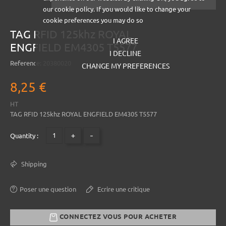
our cookie policy. If you would like to change your
cookie preferences you may do so
TAG RFID 125khz ROYAL
I AGREE
ENGFIELD EM4305 T5577
I DECLINE
Reference:
20380020
CHANGE MY PREFERENCES
8,25 €
HT
TAG RFID 125khz ROYAL ENGFIELD EM4305 T5577
+
-
Quantity :
Shipping
Poser une question
Ecrire une critique
CONNECTEZ VOUS POUR ACHETER