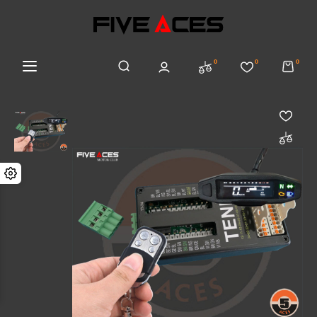
0
0
0