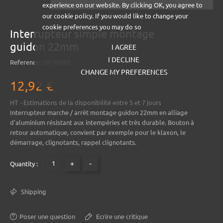
experience on our website. By clicking OK, you agree to
our cookie policy. If you would like to change your
cookie preferences you may do so
Interrupteur simple montage
guidon 22mm
I AGREE
I DECLINE
Reference:
20190003
CHANGE MY PREFERENCES
12,92 €
HT
Estimations de la disponibilité entre 5 et 7 jours
Interrupteur marche / arrêt montage guidon 22mm en alliage
d'aluminium résistant aux intempéries et très durable. Bouton à
retour automatique, convient par exemple pour le klaxon, le
démarrage, clignotants, rappel clignotants.
+
-
Quantity :
Shipping
Poser une question
Ecrire une critique