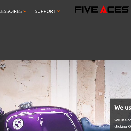


CESSOIRES
SUPPORT
We us
We use co
clicking 